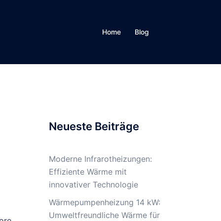
Home
Blog
Neueste Beiträge
Moderne Infrarotheizungen:
Effiziente Wärme mit
innovativer Technologie
Wärmepumpenheizung 14 kW:
Umweltfreundliche Wärme für
ore