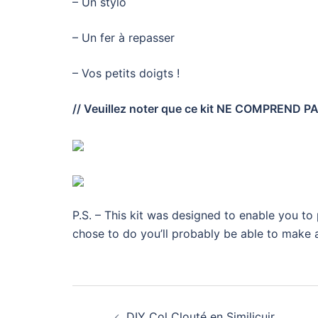
– Un stylo
– Un fer à repasser
– Vos petits doigts !
// Veuillez noter que ce kit NE COMPREND PAS
P.S. – This kit was designed to enable you t
chose to do you’ll probably be able to make 
Beitrags-
DIY Col Clouté en Similicuir