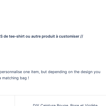
 de tee-shirt ou autre produit à customiser //
o personnalise one item, but depending on the design you
a matching bag !
DIY Ceinture Rouge, Rose et Violète