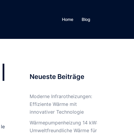
Home
Blog
|
Neueste Beiträge
Moderne Infrarotheizungen:
Effiziente Wärme mit
innovativer Technologie
Wärmepumpenheizung 14 kW:
 le
Umweltfreundliche Wärme für